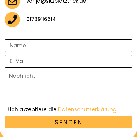
sonja@sitzplatztrick.de
01739116614
Ich akzeptiere die
Datenschutzerklärung
.
SENDEN