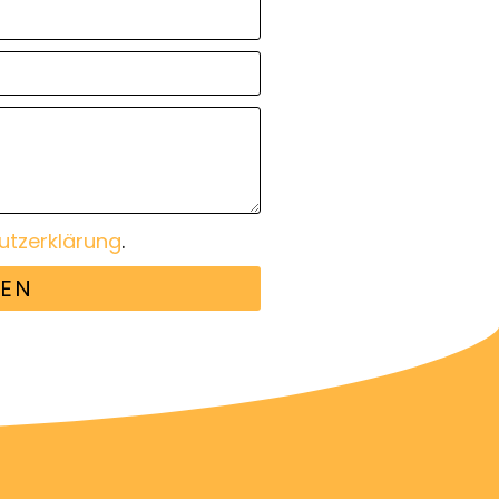
utzerklärung
.
EN