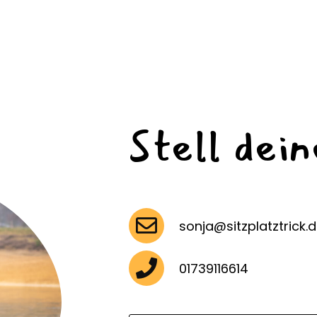
Stell dei
sonja@sitzplatztrick.
01739116614