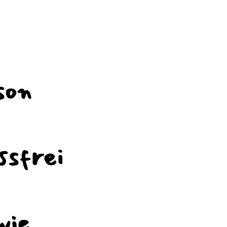
son
ssfrei
wie