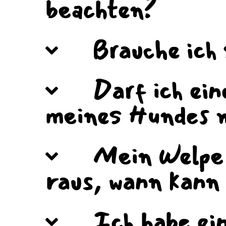
beachten?
Brauche ich 
Darf ich ei
meines Hundes m
Mein Welpe 
raus, wann kann
Ich habe ei