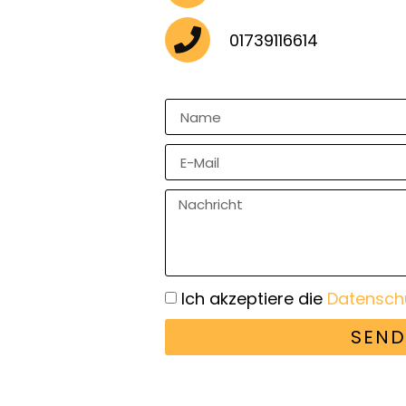
01739116614
Ich akzeptiere die
Datensch
SEND