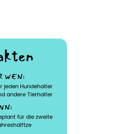
akten
R WEN:
ür jeden Hundehalter
nd andere Tierhalter
NN:
eplant für die zweite
ahreshälftze