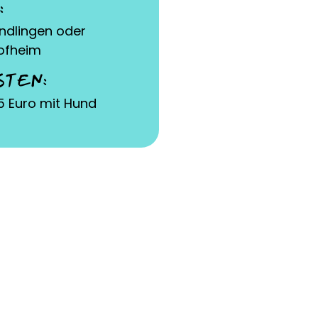
:
indlingen oder
ofheim
STEN:
5 Euro mit Hund