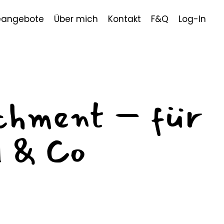
eangebote
Über mich
Kontakt
F&Q
Log-In
chment – für
 & Co