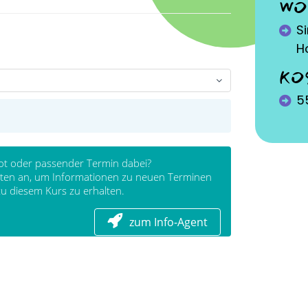
WO
S
H
KO
5