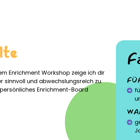
lte
F
nem Enrichment Workshop zeige ich dir
FÜ
ier sinnvoll und abwechslungsreich zu
n persönliches Enrichment-Board
f
u
WA
g
J