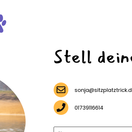
Stell dei
sonja@sitzplatztrick.
01739116614