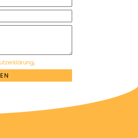
utzerklärung
.
EN